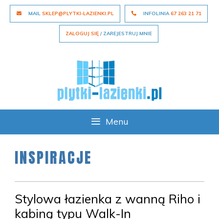
Skip
MAIL
SKLEP@PLYTKI-LAZIENKI.PL
INFOLINIA
67 263 21 71
to
content
ZALOGUJ SIĘ
/ ZAREJESTRUJ MNIE
Menu
INSPIRACJE
Stylowa łazienka z wanną Riho i
kabiną typu Walk-In