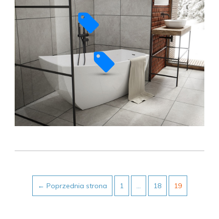
Post
← Poprzednia strona
1
…
18
19
navigation