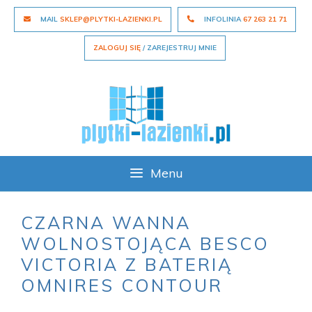
Skip
MAIL
SKLEP@PLYTKI-LAZIENKI.PL
INFOLINIA
67 263 21 71
to
content
ZALOGUJ SIĘ
/ ZAREJESTRUJ MNIE
Menu
CZARNA WANNA
WOLNOSTOJĄCA BESCO
VICTORIA Z BATERIĄ
OMNIRES CONTOUR