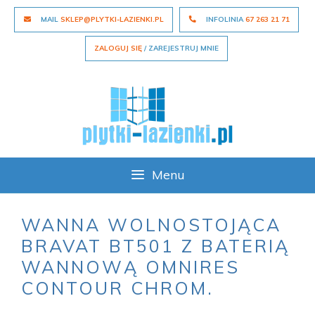
Skip
MAIL
SKLEP@PLYTKI-LAZIENKI.PL
INFOLINIA
67 263 21 71
to
content
ZALOGUJ SIĘ
/ ZAREJESTRUJ MNIE
Menu
WANNA WOLNOSTOJĄCA
BRAVAT BT501 Z BATERIĄ
WANNOWĄ OMNIRES
CONTOUR CHROM.