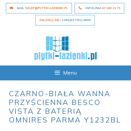
Skip
MAIL
SKLEP@PLYTKI-LAZIENKI.PL
INFOLINIA
67 263 21 71
to
content
ZALOGUJ SIĘ
/ ZAREJESTRUJ MNIE
Menu
CZARNO-BIAŁA WANNA
PRZYŚCIENNA BESCO
VISTA Z BATERIĄ
OMNIRES PARMA Y1232BL