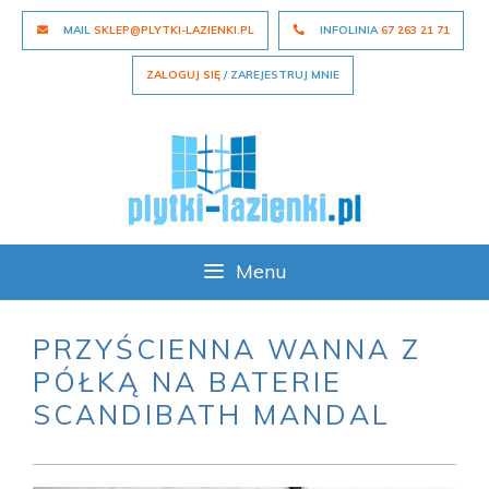
Skip
MAIL
SKLEP@PLYTKI-LAZIENKI.PL
INFOLINIA
67 263 21 71
to
content
ZALOGUJ SIĘ
/ ZAREJESTRUJ MNIE
Menu
PRZYŚCIENNA WANNA Z
PÓŁKĄ NA BATERIE
SCANDIBATH MANDAL