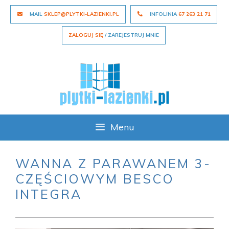
Skip
MAIL
SKLEP@PLYTKI-LAZIENKI.PL
INFOLINIA
67 263 21 71
to
content
ZALOGUJ SIĘ
/ ZAREJESTRUJ MNIE
Menu
WANNA Z PARAWANEM 3-
CZĘŚCIOWYM BESCO
INTEGRA