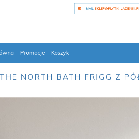
MAIL
SKLEP@PLYTKI-LAZIENKI.P
łówna
Promocje
Koszyk
HE NORTH BATH FRIGG Z P