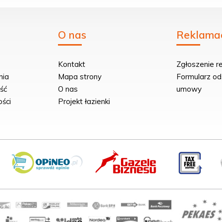
O nas
Reklamac
Kontakt
Zgłoszenie re
nia
Mapa strony
Formularz od
ść
O nas
umowy
ości
Projekt łazienki